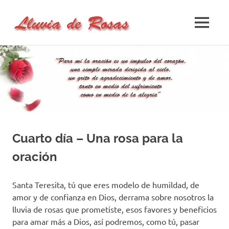
Lluvia
MENÚ
Lluvia
de
de
Saltar
Rosas
al
Rosas
–
contenido
Un
Sitio
de
Oración
Cuarto día – Una rosa para la
oración
Santa Teresita, tú que eres modelo de humildad, de
amor y de confianza en Dios, derrama sobre nosotros la
lluvia de rosas que prometiste, esos favores y beneficios
para amar más a Dios, así podremos, como tú, pasar