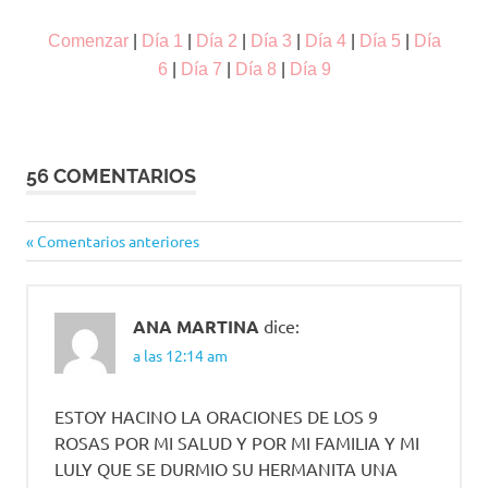
Comenzar
|
Día 1
|
Día 2
|
Día 3
|
Día 4
|
Día 5
|
Día
6
|
Día 7
|
Día 8
|
Día 9
56 COMENTARIOS
Comentarios anteriores
Navegación
de
ANA MARTINA
dice:
comentarios
a las 12:14 am
ESTOY HACINO LA ORACIONES DE LOS 9
ROSAS POR MI SALUD Y POR MI FAMILIA Y MI
LULY QUE SE DURMIO SU HERMANITA UNA