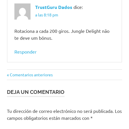
TrustGuru Dados
dice:
a las 8:18 pm
Rotaciona a cada 200 giros. Jungle Delight não
te deve um bônus.
Responder
Comentarios anteriores
Navegación
de
DEJA UN COMENTARIO
comentarios
Tu dirección de correo electrónico no será publicada.
Los
campos obligatorios están marcados con
*