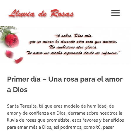
Lluvia
MENÚ
Lluvia
de
de
Saltar
Rosas
al
Rosas
–
contenido
Un
Sitio
de
Oración
Primer día – Una rosa para el amor
a Dios
Santa Teresita, tú que eres modelo de humildad, de
amor y de confianza en Dios, derrama sobre nosotros la
lluvia de rosas que prometiste, esos favores y beneficios
para amar más a Dios, así podremos, como tú, pasar