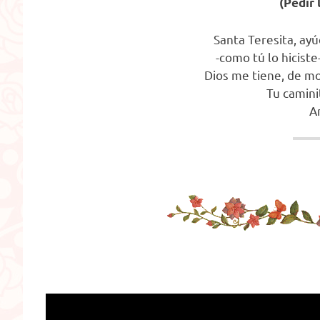
(Pedir 
Santa Teresita, ay
-como tú lo hicist
Dios me tiene, de m
Tu camini
A