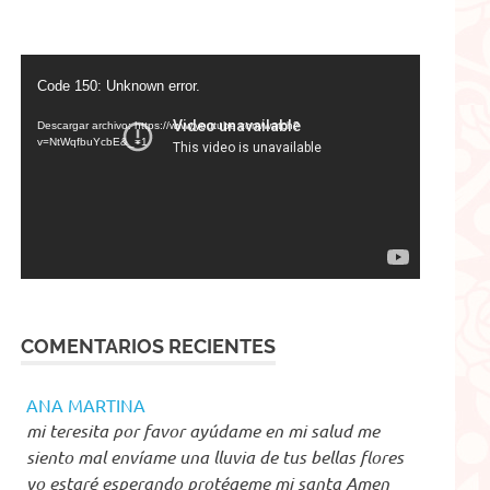
Reproductor
Code 150: Unknown error.
de
vídeo
Descargar archivo: https://www.youtube.com/watch?
v=NtWqfbuYcbE&_=1
COMENTARIOS RECIENTES
ANA MARTINA
mi teresita por favor ayúdame en mi salud me
siento mal envíame una lluvia de tus bellas flores
yo estaré esperando protégeme mi santa Amen