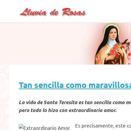
Lluvia
Lluvia
Saltar
de
de
al
Rosas
–
contenido
Rosas
Un
Sitio
de
Oración
Tan sencilla como maravillos
La vida de Santa Teresita es tan sencilla como m
pero todo lo hizo con extraordinario amor.
Es precisamente, este c