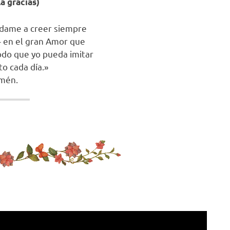
la gracias)
údame a creer siempre
e- en el gran Amor que
odo que yo pueda imitar
to cada día.»
mén.