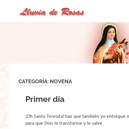
Lluvia
Lluvia
Saltar
de
de
al
Rosas
–
contenido
Rosas
Un
Sitio
de
Oración
CATEGORÍA:
NOVENA
Primer día
¡Oh Santa Teresita! haz que también yo entregue 
para que Dios le transforme y le salve