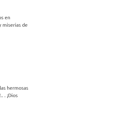
os en
y miserias de
 las hermosas
. . ¡Dios