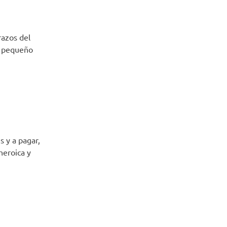
razos del
lo pequeño
 y a pagar,
heroica y