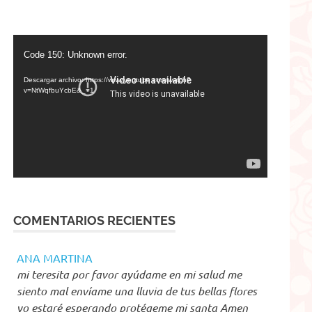
Reproductor
Code 150: Unknown error.
de
vídeo
Descargar archivo: https://www.youtube.com/watch?
v=NtWqfbuYcbE&_=1
COMENTARIOS RECIENTES
ANA MARTINA
mi teresita por favor ayúdame en mi salud me
siento mal envíame una lluvia de tus bellas flores
yo estaré esperando protégeme mi santa Amen