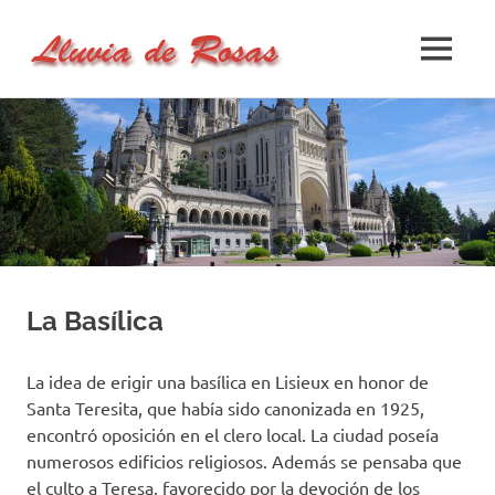
Lluvia
MENÚ
Lluvia
de
de
Saltar
Rosas
al
Rosas
–
contenido
Un
Sitio
de
Oración
La Basílica
La idea de erigir una basílica en Lisieux en honor de
Santa Teresita, que había sido canonizada en 1925,
encontró oposición en el clero local. La ciudad poseía
numerosos edificios religiosos. Además se pensaba que
el culto a Teresa, favorecido por la devoción de los